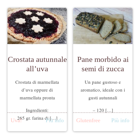
Crostata autunnale
Pane morbido ai
all’uva
semi di zucca
Crostata di marmellata
Un pane gustoso e
d’uva oppure di
aromatico, ideale con i
marmellata pronta
gusti autunnali
Ingredienti:
– 120 […]
265 gr. farina di […]
Uva!
Più info
Glutenfree
Più info