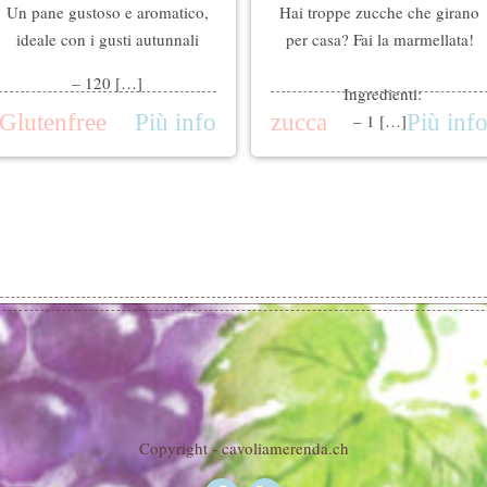
Un pane gustoso e aromatico,
Hai troppe zucche che girano
ideale con i gusti autunnali
per casa? Fai la marmellata!
– 120 […]
Ingredienti:
Glutenfree
Più info
zucca
Più inf
– 1 […]
Copyright - cavoliamerenda.ch