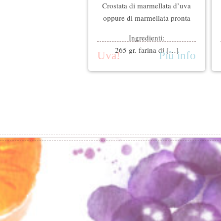
Crostata di marmellata d’uva
oppure di marmellata pronta
Ingredienti:
265 gr. farina di […]
Uva!
Più info